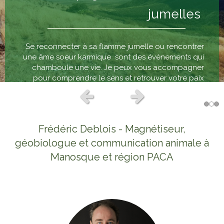
jumelles
Se reconnecter à sa flamme jumelle ou rencontrer
une âme soeur karmique sont des évènements qui
chamboule une vie. Je peux vous accompagner
pour comprendre le sens et retrouver votre paix
intérieure et avancer en dépassant les blocages.
Slide précédent
Slide suivant
En savoir plus
Frédéric Deblois - Magnétiseur,
géobiologue et communication animale à
Manosque et région PACA